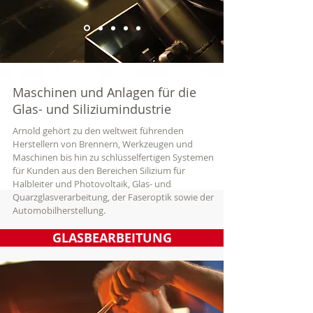
Maschinen und Anlagen für die
Glas- und Siliziumindustrie
Arnold gehört zu den weltweit führenden
Herstellern von Brennern, Werkzeugen und
Maschinen bis hin zu schlüsselfertigen Systemen
für Kunden aus den Bereichen Silizium für
Halbleiter und Photovoltaik, Glas- und
Quarzglasverarbeitung, der Faseroptik sowie der
Automobilherstellung.
GLASBEARBEITUNG