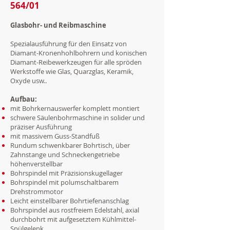
564/01
Glasbohr- und Reibmaschine
Spezialausführung für den Einsatz von
Diamant-Kronenhohlbohrern und konischen
Diamant-Reibewerkzeugen für alle spröden
Werkstoffe wie Glas, Quarzglas, Keramik,
Oxyde usw..
Aufbau:
mit Bohrkernauswerfer komplett montiert
schwere Säulenbohrmaschine in solider und
präziser Ausführung
mit massivem Guss-Standfuß
Rundum schwenkbarer Bohrtisch, über
Zahnstange und
Schneckengetriebe
höhenverstellbar
Bohrspindel mit Präzisionskugellager
Bohrspindel mit polumschaltbarem
Drehstrommotor
Leicht einstellbarer Bohrtiefenanschlag
Bohrspindel aus rostfreiem Edelstahl, axial
durchbohrt mit
aufgesetztem Kühlmittel-
Spülgelenk