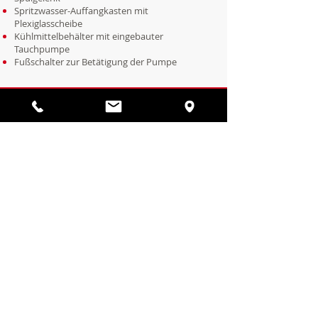
Spritzwasser-Auffangkasten mit
Plexiglasscheibe
Kühlmittelbehälter mit eingebauter
Tauchpumpe
Fußschalter zur Betätigung der Pumpe
IHR ANSPRECHPARTNER
Thomas Seyffert
Technischer Vertrieb